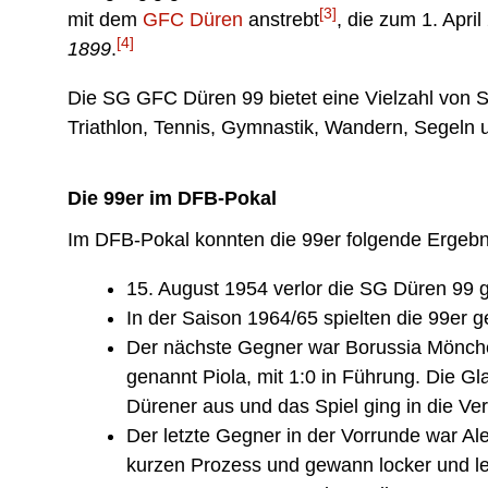
[3]
mit dem
GFC Düren
anstrebt
, die zum 1. Apri
[4]
1899
.
Die SG GFC Düren 99 bietet eine Vielzahl von Sp
Triathlon, Tennis, Gymnastik, Wandern, Segeln u
Die 99er im DFB-Pokal
Im DFB-Pokal konnten die 99er folgende Ergebn
15. August 1954 verlor die SG Düren 99 g
In der Saison 1964/65 spielten die 99er
Der nächste Gegner war Borussia Möncheng
genannt Piola, mit 1:0 in Führung. Die G
Dürener aus und das Spiel ging in die Ver
Der letzte Gegner in der Vorrunde war Al
kurzen Prozess und gewann locker und le